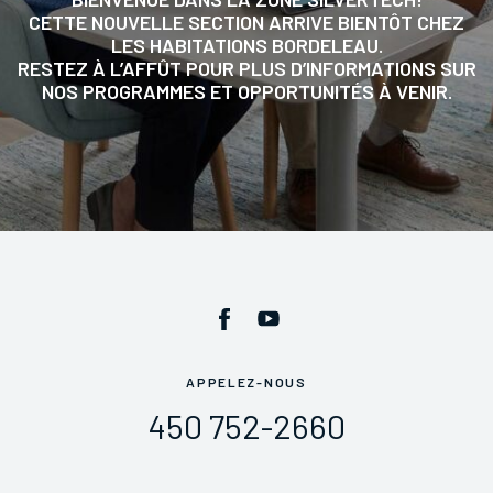
CETTE NOUVELLE SECTION ARRIVE BIENTÔT CHEZ
LES HABITATIONS BORDELEAU.
RESTEZ À L’AFFÛT POUR PLUS D’INFORMATIONS SUR
NOS PROGRAMMES ET OPPORTUNITÉS À VENIR.
La fondation
Foire aux questions
Actualités
Carrières
Contact
APPELEZ-NOUS
450 752-2660