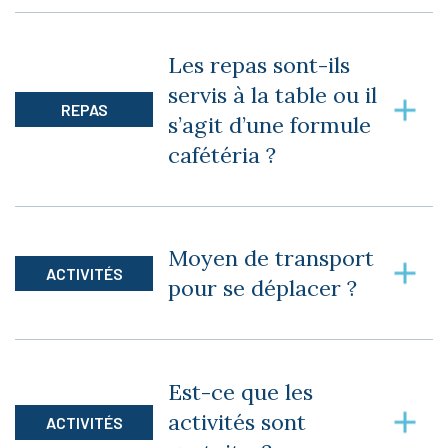
Oui. Les visiteurs peuvent profiter d’un menu à
la carte ($).
Les repas sont-ils
servis à la table ou il
REPAS
s’agit d’une formule
cafétéria ?
Tous les repas sont servis aux tables par notre
personnel avenant dans une atmosphère
Moyen de transport
empreinte de respect et de chaleur humaine.
ACTIVITÉS
pour se déplacer ?
Le transport est inclus.
Est-ce que les
activités sont
ACTIVITÉS