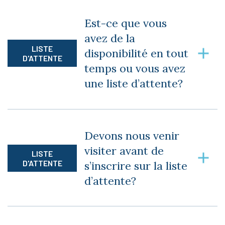
Oui, il n’y a aucun nombre maximal de visiteurs
lors des visites des lieux.
Est-ce que vous
avez de la
LISTE
disponibilité en tout
D'ATTENTE
temps ou vous avez
une liste d’attente?
Nous avons effectivement une liste d’attente
pour chacune de nos bâtisses, que ce soit pour
Devons nous venir
des 3 et demi ou 4 et demi.
visiter avant de
LISTE
D'ATTENTE
s’inscrire sur la liste
d’attente?
Vous pouvez vous inscrire sur la liste sans être