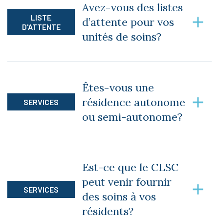
venu visiter, par contre nous vous conseillons
Avez-vous des listes
de venir effectuer une visite des lieux avant
LISTE
d’attente pour vos
votre inscription.
D'ATTENTE
unités de soins?
Oui, nous avons une liste d’attente pour nos
unités de soins, mais parfois nous avons des
Êtes-vous une
unités de disponibles. Prenez le temps de nous
résidence autonome
SERVICES
appeler pour vérifier.
ou semi-autonome?
Nous sommes une résidence autonome et semi-
autonome et nos unités de soins sont pour des
Est-ce que le CLSC
personnes semi-autonomes.
peut venir fournir
SERVICES
des soins à vos
résidents?