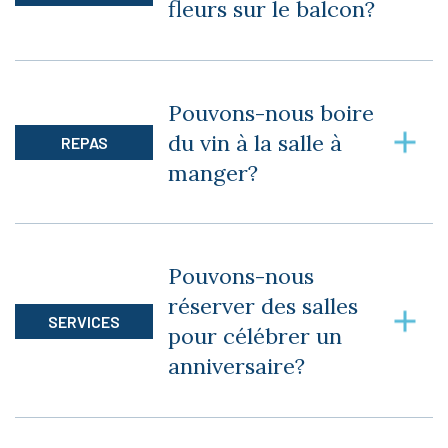
fleurs sur le balcon?
Oui, sur de petites tables. Pour des raisons de
sécurité, il ne doit rien avoir sur les rampes.
Pouvons-nous boire
du vin à la salle à
REPAS
manger?
Oui, vous avez le droit de boire du vin à la salle à
manger, tout en respectant le code civile.
Pouvons-nous
réserver des salles
SERVICES
pour célébrer un
anniversaire?
Oui, il est possible de réserver des salles, selon