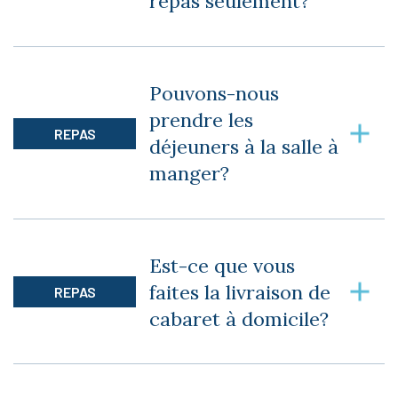
repas seulement?
chaque mois.
Nous offrons le service des repas à la salle à
manger ce qui inclut le dîner et le souper. Nous
Pouvons-nous
ne séparons pas les deux services.
prendre les
REPAS
déjeuners à la salle à
manger?
Non, ce service n’est pas offert présentement.
Est-ce que vous
faites la livraison de
REPAS
cabaret à domicile?
Oui, mais avec des frais applicables.