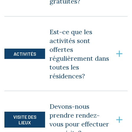
gratuites?
Plusieurs activités sont incluses dans le bail.
D’autres, comme des sorties, sont payantes.
Est-ce que les
activités sont
offertes
ACTIVITÉS
régulièrement dans
toutes les
résidences?
Oui, nous organisons des activités au minimum
une fois par semaine dans toutes les
Devons-nous
résidences.
prendre rendez-
VISITE DES
LIEUX
vous pour effectuer