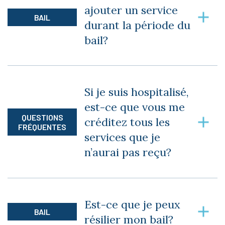
ajouter un service
copie de votre acte notarié le prouvant.
BAIL
durant la période du
bail?
Oui, nous ferons l’ajout de service durant le bail
en modifiant le bail précédent, et nous ferons
Si je suis hospitalisé,
une nouvelle demande pour le crédit de
est-ce que vous me
maintien à domicile.
QUESTIONS
créditez tous les
FRÉQUENTES
services que je
n’aurai pas reçu?
Si vous êtes hospitalisé pour une période de
plus de 31 jours (donc le 32e jour), nous
Est-ce que je peux
effectuerons un crédit sur les services de repas
BAIL
résilier mon bail?
et personnels (gestion de la médication, bas