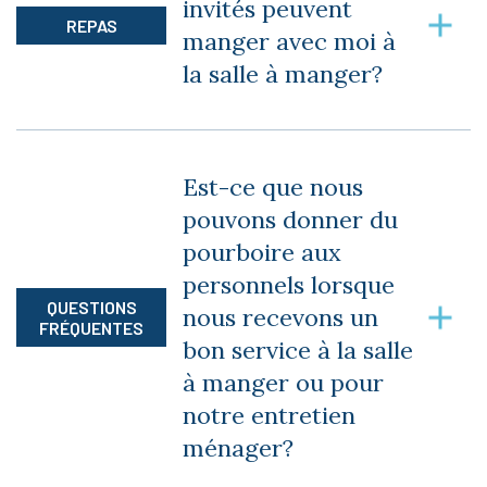
appartement)
invités peuvent
REPAS
manger avec moi à
Transport au centre commercial une fois par
la salle à manger?
semaine
Transport à l’épicerie une fois par semaine et
Oui, vous devez nous aviser avant 10h pour le
transport à la caisse populaire une fois par
dîner et avant 15h pour le souper. Des coûts
Est-ce que nous
mois
seront appliqués pour les repas de vos invités.
pouvons donner du
Vous devez payer votre repas à la cuisine.
Câble (81 canaux plus la musique)
pourboire aux
personnels lorsque
Internet Wi-Fi
QUESTIONS
nous recevons un
FRÉQUENTES
Téléphone (interurbains inclus au Québec)
bon service à la salle
à manger ou pour
Verticaux et luminaires
notre entretien
ménager?