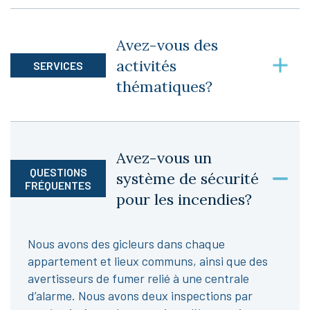
Oui, en version gomme, huile ou en capsule.
Nous ne tolérons pas de fumer ou vapoter de
Avez-vous des
cannabis.
activités
SERVICES
thématiques?
Oui, nous avons plusieurs activités thématiques
tout au long de l’année. Nous vous offrons aussi
Avez-vous un
plusieurs rassemblements pour des fêtes telles
QUESTIONS
système de sécurité
que Noël, Saint-Valentin, Pâques, fêtes des
FRÉQUENTES
pour les incendies?
Mères, fêtes des Pères, Épluchette de blé
d’Inde, Halloween et plus encore.
Nous avons des gicleurs dans chaque
appartement et lieux communs, ainsi que des
avertisseurs de fumer relié à une centrale
d’alarme. Nous avons deux inspections par