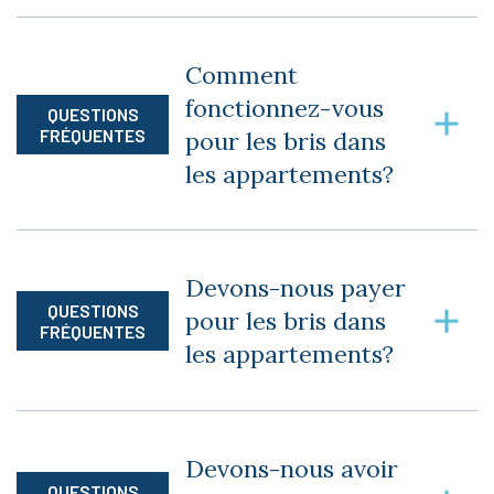
Non aucun pourboire n’est accepté.
Comment
fonctionnez-vous
QUESTIONS
FRÉQUENTES
pour les bris dans
les appartements?
Vous devez le signaler à votre secrétaire de
bâtisse, ensuite elle fera un suivi auprès de nos
Devons-nous payer
hommes de maintenance.
QUESTIONS
pour les bris dans
FRÉQUENTES
les appartements?
Nous allons évaluer cas par cas pour savoir qui
doit payer les réparations. Il est important
Devons-nous avoir
d’avoir une assurance habitation.
QUESTIONS