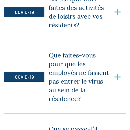
ses repas à l’appartement peut cependant le
faites des activités
faire sans problème.
COVID-19
de loisirs avec vos
résidents?
Plusieurs activités de loisirs et sorties sont
organisées toutes les semaines. Toutes les
Que faites-vous
mesures sanitaires sont rigoureusement
pour que les
appliquées.
employés ne fassent
COVID-19
pas entrer le virus
au sein de la
résidence?
Nous avons des mesures d’hygiène très stricte.
Chaque employé doit arriver et quitter la
Que se passe-t’il