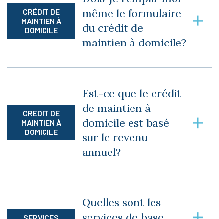
même le formulaire
CRÉDIT DE
MAINTIEN À
du crédit de
DOMICILE
maintien à domicile?
Nous allons le remplir pour vous et nous nous
occupons de l’envoyer. Vous n’aurez qu’à signer
Est-ce que le crédit
les documents afin que nous puissions
de maintien à
l’acheminer par la poste.
CRÉDIT DE
domicile est basé
MAINTIEN À
DOMICILE
sur le revenu
annuel?
Oui, le crédit de maintien à domicile est basé sur
le revenu annuel brut du couple.
Quelles sont les
services de base
SERVICES