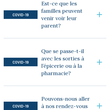
Est-ce que les
règlementation relative à la sécurité des
familles peuvent
résidents dès qu’une nouvelle mesure est
COVID-19
venir voir leur
adoptée.
parent?
Les proches aidants et les visiteurs sont
autorisés à se rendre dans les logements pour
Que se passe-t-il
visiter leur proche (maximum 9 personnes à la
avec les sorties à
fois, 10 incluant le résident).
COVID-19
l’épicerie ou à la
pharmacie?
Toutes les sorties, qu’elles soient essentielles ou
non sont autorisées.
Pouvons-nous aller
à nos rendez-vous
COVID-19