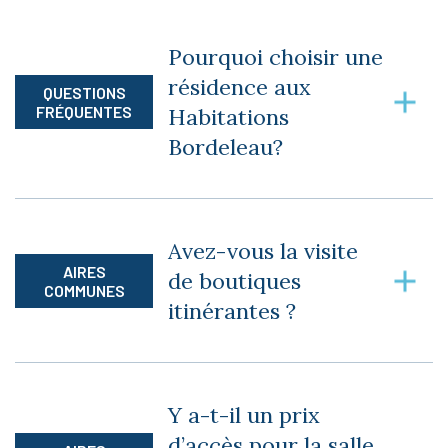
Pourquoi choisir une
résidence aux
QUESTIONS
FRÉQUENTES
Habitations
Bordeleau?
Parce que nos résidences sont imaginées et
construites en fonction des besoins évolutifs de
Avez-vous la visite
chacun.
AIRES
de boutiques
COMMUNES
itinérantes ?
Oui, nous recevons régulièrement la visite de
boutiques itinérantes afin que vous puissiez
Y a-t-il un prix
faire l’achat de vêtements, chaussures et
d’accès pour la salle