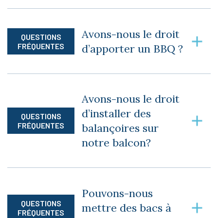
déneigement de voiture *frais relié à ce service,
Oui, une fois par année nous engageons une
s’informer des coûts auprès des secrétaires*.
compagnie qui vient laver les vitres intérieures
Avons-nous le droit
QUESTIONS
et extérieures.
FRÉQUENTES
d’apporter un BBQ ?
Non, aucun BBQ n’est autorisé, pas même un
BBQ électrique.
Avons-nous le droit
d’installer des
QUESTIONS
FRÉQUENTES
balançoires sur
notre balcon?
Oui, vous pouvez, tant que ça n’abîme pas le
balcon.
Pouvons-nous
QUESTIONS
mettre des bacs à
FRÉQUENTES