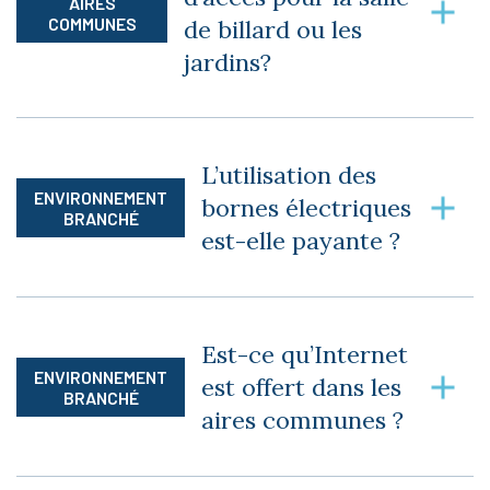
autres accessoires.
AIRES
COMMUNES
de billard ou les
jardins?
Non, l’accès aux aires communes est gratuit
pour tous les résidents.
L’utilisation des
ENVIRONNEMENT
bornes électriques
BRANCHÉ
est-elle payante ?
Le coût pour recharger un véhicule est de 1$
pour 30 minutes.
Est-ce qu’Internet
ENVIRONNEMENT
est offert dans les
BRANCHÉ
aires communes ?
Oui. Le WiFi est offert dans les aires communes