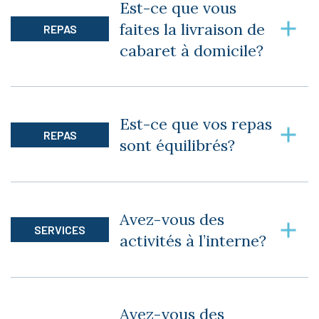
Est-ce que vous
faites la livraison de
REPAS
cabaret à domicile?
Oui, mais avec des frais applicables.
Est-ce que vos repas
REPAS
sont équilibrés?
Oui, tous nos repas sont équilibrés. Une belle
équipe de cuisinier(ère) cuisine des repas sains
Avez-vous des
pour vous chaque jour.
SERVICES
activités à l’interne?
Oui, vous avez une panoplie d’activités qui vous
sont offertes à l’interne. Que ce soit, des cours
Avez-vous des