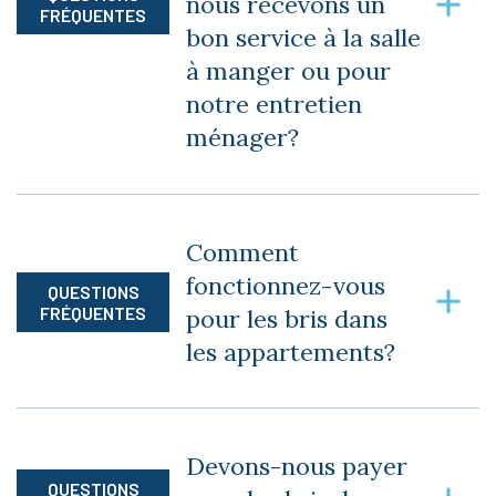
nous recevons un
FRÉQUENTES
Téléphone (interurbains inclus au Québec)
bon service à la salle
à manger ou pour
Verticaux et luminaires
notre entretien
ménager?
Non aucun pourboire n’est accepté.
Comment
fonctionnez-vous
QUESTIONS
FRÉQUENTES
pour les bris dans
les appartements?
Vous devez le signaler à votre secrétaire de
bâtisse, ensuite elle fera un suivi auprès de nos
Devons-nous payer
hommes de maintenance.
QUESTIONS