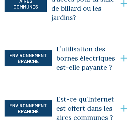
autres accessoires.
AIRES
COMMUNES
de billard ou les
jardins?
Non, l’accès aux aires communes est gratuit
pour tous les résidents.
L’utilisation des
ENVIRONNEMENT
bornes électriques
BRANCHÉ
est-elle payante ?
Le coût pour recharger un véhicule est de 1$
pour 30 minutes.
Est-ce qu’Internet
ENVIRONNEMENT
est offert dans les
BRANCHÉ
aires communes ?
Oui. Le WiFi est offert dans les aires communes