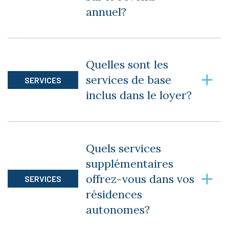
annuel?
Oui, le crédit de maintien à domicile est basé sur
le revenu annuel brut du couple.
Quelles sont les
services de base
SERVICES
inclus dans le loyer?
Nous offrons les services suivants :
Quels services
Électricité et chauffage
supplémentaires
offrez-vous dans vos
SERVICES
Climatisation (dans certaines bâtisses)
résidences
Entretien ménager une fois par semaine
autonomes?
(exclue l’époussetage)