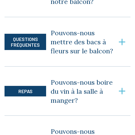
notre balcon?
Oui, vous pouvez, tant que ça n’abîme pas le
balcon.
Pouvons-nous
QUESTIONS
mettre des bacs à
FRÉQUENTES
fleurs sur le balcon?
Oui, sur de petites tables. Pour des raisons de
sécurité, il ne doit rien avoir sur les rampes.
Pouvons-nous boire
du vin à la salle à
REPAS
manger?
Oui, vous avez le droit de boire du vin à la salle à
manger, tout en respectant le code civile.
Pouvons-nous