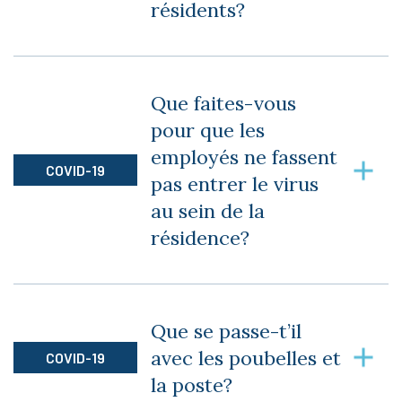
résidents?
Plusieurs activités de loisirs et sorties sont
organisées toutes les semaines. Toutes les
Que faites-vous
mesures sanitaires sont rigoureusement
pour que les
appliquées.
employés ne fassent
COVID-19
pas entrer le virus
au sein de la
résidence?
Nous avons des mesures d’hygiène très stricte.
Chaque employé doit arriver et quitter la
Que se passe-t’il
résidence en vêtements civils. Des formations
avec les poubelles et
COVID-19
sur le nettoyage de mains ont été reçues ainsi
la poste?
qu’un suivi étroit avec chaque personne qui