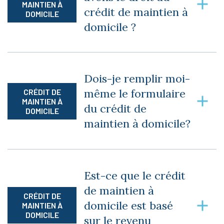
MAINTIEN À
crédit de maintien à
effectuer une visite et il nous fera plaisir de
DOMICILE
discuter avec vous.
domicile ?
Oui, si vous êtes âgés de 70 ans et plus, vous
pouvez obtenir le crédit de maintien à domicile.
Dois-je remplir moi-
même le formulaire
CRÉDIT DE
MAINTIEN À
du crédit de
DOMICILE
maintien à domicile?
Nous allons le remplir pour vous et nous nous
occupons de l’envoyer. Vous n’aurez qu’à signer
Est-ce que le crédit
les documents afin que nous puissions
de maintien à
l’acheminer par la poste.
CRÉDIT DE
domicile est basé
MAINTIEN À
DOMICILE
sur le revenu