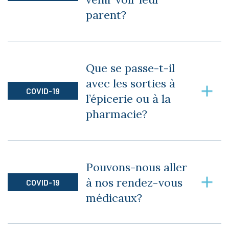
parent?
Les proches aidants et les visiteurs sont
autorisés à se rendre dans les logements pour
Que se passe-t-il
visiter leur proche (maximum 9 personnes à la
avec les sorties à
fois, 10 incluant le résident).
COVID-19
l’épicerie ou à la
pharmacie?
Toutes les sorties, qu’elles soient essentielles ou
non sont autorisées.
Pouvons-nous aller
à nos rendez-vous
COVID-19
médicaux?