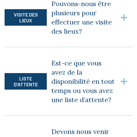
Pouvons-nous être
des résidents pour effectuer nos visites. Nous
plusieurs pour
respectons leurs vies privées.
VISITE DES
LIEUX
effectuer une visite
des lieux?
Oui, il n’y a aucun nombre maximal de visiteurs
lors des visites des lieux.
Est-ce que vous
avez de la
LISTE
disponibilité en tout
D'ATTENTE
temps ou vous avez
une liste d’attente?
Nous avons effectivement une liste d’attente
pour chacune de nos bâtisses, que ce soit pour
Devons nous venir
des 3 et demi ou 4 et demi.