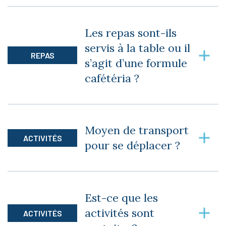
Oui. Les visiteurs peuvent profiter d’un menu à
la carte ($).
Les repas sont-ils
servis à la table ou il
REPAS
s’agit d’une formule
cafétéria ?
Tous les repas sont servis aux tables par notre
personnel avenant dans une atmosphère
Moyen de transport
empreinte de respect et de chaleur humaine.
ACTIVITÉS
pour se déplacer ?
Le transport est inclus.
Est-ce que les
activités sont
ACTIVITÉS