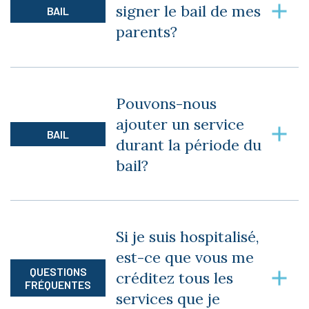
signer le bail de mes
BAIL
bail.
parents?
Pour signer le bail de vos parents, vous devrez
nous fournir une preuve que vous êtes bien le
Pouvons-nous
signataire légal. Nous vous demanderons une
ajouter un service
copie de votre acte notarié le prouvant.
BAIL
durant la période du
bail?
Oui, nous ferons l’ajout de service durant le bail
en modifiant le bail précédent, et nous ferons
Si je suis hospitalisé,
une nouvelle demande pour le crédit de
est-ce que vous me
maintien à domicile.
QUESTIONS
créditez tous les
FRÉQUENTES
services que je