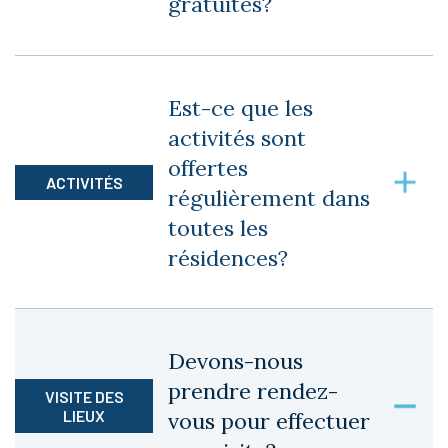
gratuites?
Plusieurs activités sont incluses dans le bail.
D’autres, comme des sorties, sont payantes.
Est-ce que les
activités sont
offertes
ACTIVITÉS
régulièrement dans
toutes les
résidences?
Oui, nous organisons des activités au minimum
une fois par semaine dans toutes les
Devons-nous
résidences.
prendre rendez-
VISITE DES
LIEUX
vous pour effectuer