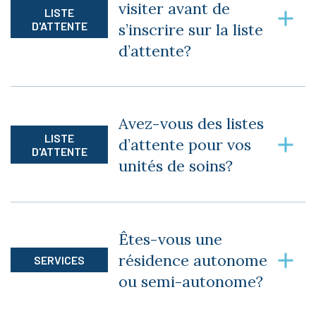
visiter avant de
LISTE
D'ATTENTE
s’inscrire sur la liste
d’attente?
Vous pouvez vous inscrire sur la liste sans être
venu visiter, par contre nous vous conseillons
Avez-vous des listes
de venir effectuer une visite des lieux avant
LISTE
d’attente pour vos
votre inscription.
D'ATTENTE
unités de soins?
Oui, nous avons une liste d’attente pour nos
unités de soins, mais parfois nous avons des
Êtes-vous une
unités de disponibles. Prenez le temps de nous
résidence autonome
SERVICES
appeler pour vérifier.
ou semi-autonome?