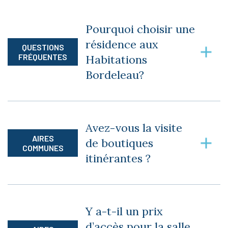
Pourquoi choisir une
résidence aux
QUESTIONS
FRÉQUENTES
Habitations
Bordeleau?
Parce que nos résidences sont imaginées et
construites en fonction des besoins évolutifs de
Avez-vous la visite
chacun.
AIRES
de boutiques
COMMUNES
itinérantes ?
Oui, nous recevons régulièrement la visite de
boutiques itinérantes afin que vous puissiez
Y a-t-il un prix
faire l’achat de vêtements, chaussures et
d’accès pour la salle