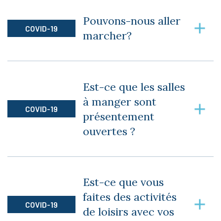
Toutes les sorties, seules ou accompagnées,
que ce soit pour aller au restaurant, à la
Pouvons-nous aller
pharmacie, dans des commerces ou pour des
COVID-19
marcher?
rendez-vous médicaux, sont autorisées.
Tout comme les sorties, les marches à
l’extérieur sont autorisées.
Est-ce que les salles
à manger sont
COVID-19
présentement
ouvertes ?
Tous les repas se prennent à la salle à manger.
Un résident souhaitant continuer de prendre
Est-ce que vous
ses repas à l’appartement peut cependant le
faites des activités
faire sans problème.
COVID-19
de loisirs avec vos