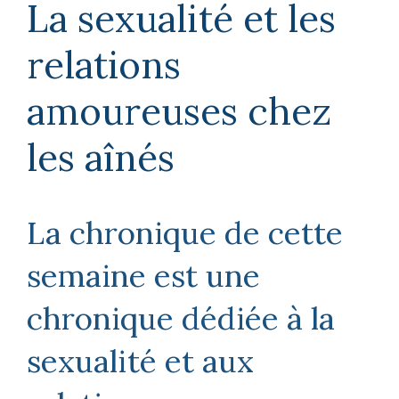
La sexualité et les
relations
La fondation
amoureuses chez
Foire aux questions
les aînés
Actualités
Carrières
La chronique de cette
semaine est une
Contact
chronique dédiée à la
sexualité et aux